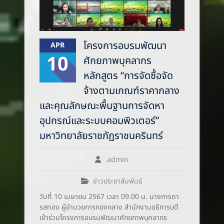
โครงการอบรมพัฒนา
APR
10
ศักยภาพบุคลากร
หลักสูตร “การจัดซื้อจัด
จ้างตามเกณฑ์ราคากลาง
และคุณลักษณะพื้นฐานการจัดหา
อุปกรณ์และระบบคอมพิวเตอร์”
มหาวิทยาลัยราชภัฏราชนครินทร์
admin
ข่าวประชาสัมพันธ์
วันที่ 10 เมษายน 2567 เวลา 09.00 น. นางการดา
รสทอง ผู้อำนวยการกองกลาง สำนักงานอธิการบดี
เข้าร่วมโครงการอบรมพัฒนาศักยภาพบุคลากร