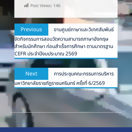
Post Views:
146
Post
Previous
Previous
งานศูนย์ภาษาและวิเทศสัมพันธ์
navigation
post:
จัดกิจกรรมการสอบวัดความสามารถภาษาอังกฤษ
สำหรับนักศึกษา ก่อนสำเร็จการศึกษา ตามมาตรฐาน
CEFR ประจำปีงบประมาณ 2569
Next
Next
การประชุมคณะกรรมการบริหาร
post:
มหาวิทยาลัยราชภัฏราชนครินทร์ ครั้งที่ 6/2569