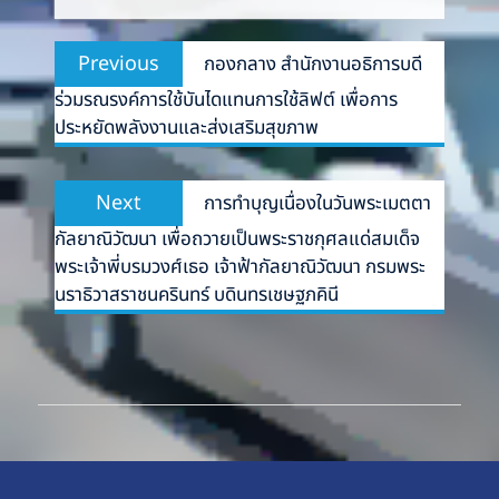
Post
Previous
Previous
กองกลาง สำนักงานอธิการบดี
navigation
post:
ร่วมรณรงค์การใช้บันไดแทนการใช้ลิฟต์ เพื่อการ
ประหยัดพลังงานและส่งเสริมสุขภาพ
Next
Next
การทำบุญเนื่องในวันพระเมตตา
post:
กัลยาณิวัฒนา เพื่อถวายเป็นพระราชกุศลแด่สมเด็จ
พระเจ้าพี่บรมวงศ์เธอ เจ้าฟ้ากัลยาณิวัฒนา กรมพระ
นราธิวาสราชนครินทร์ บดินทรเชษฐภคินี