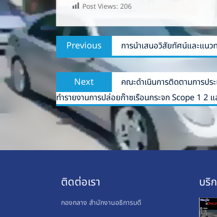
Post Views:
206
Post
Previous
Previous
การนำเสนอวิสัยทัศน์และแนวท
navigation
post:
Next
Next
คณะดำเนินการติดตามการประเมิ
post:
ทำรายงานการปล่อยก๊าซเรือนกระจก Scope 1 2 
ติดต่อเรา
บริ
กองกลาง สำนักงานอธิการบดี