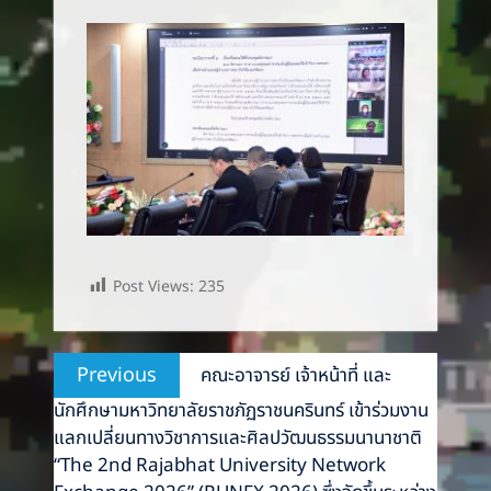
Post Views:
235
Post
Previous
Previous
คณะอาจารย์ เจ้าหน้าที่ และ
navigation
post:
นักศึกษามหาวิทยาลัยราชภัฏราชนครินทร์ เข้าร่วมงาน
แลกเปลี่ยนทางวิชาการและศิลปวัฒนธรรมนานาชาติ
“The 2nd Rajabhat University Network