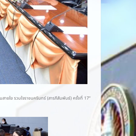
ยใย รวมใจราชนครินทร์ (สารภีสัมพันธ์) ครั้งที่ 17”