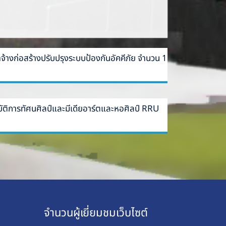
งก่อสร้างปรับปรุงระบบป้องกันอัคคีภัย จำนวน 1
ัติการทัศนศิลป์และมีเดียอาร์ตและหอศิลป์ RRU
จำนวนผู้เยี่ยมชมเว็บไซต์