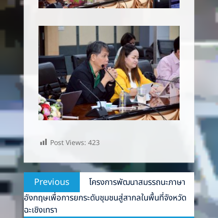
Post Views:
423
Post
Previous
Previous
โครงการพัฒนาสมรรถนะภาษา
navigation
post:
อังกฤษเพื่อการยกระดับชุมชนสู่สากลในพื้นที่จังหวัด
ฉะเชิงเทรา