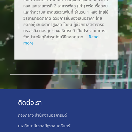
กอง และรายการที่ 2 อาคารพัสดุ (เก่า) พร้อมรื้อถอน
และทำความสะอาดบริเวณพื้นที่ จำนวน 1 หลัง โดยใช้
วิธีขายทอดตลาด ด้วยการยื่นซองเสนอราคา โดย
ยึดถือผู้เสนอราคาสูงสุด โดยมี ผู้ช่วยศาสตราจารย์
ดร.สุรกิจ ทองสุก รองอธิการบดี เป็นประธานในการ
จําหน่ายพัสดุที่ชำรุดโดยวิธีทอดตลาด
Read
more
ติดต่อเรา
กองกลาง สำนักงานอธิการบดี
มหาวิทยาลัยราชภัฏราชนครินทร์