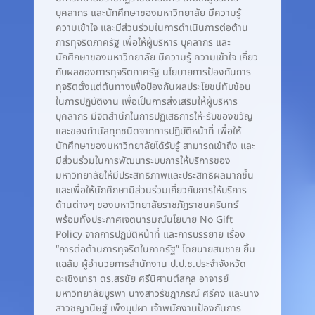
บุคลากร และนักศึกษาของมหาวิทยาลัย มีความรู้
ความเข้าใจ และมีส่วนร่วมในการดำเนินการต่อต้าน
การทุจริตภาครัฐ เพื่อให้ผู้บริหาร บุคลากร และ
นักศึกษาของมหาวิทยาลัย มีความรู้ ความเข้าใจ เกี่ยว
กับผลของการทุจริตภาครัฐ นโยบายการป้องกันการ
ทุจริตตั้งแต่ต้นทางเพื่อป้องกันผลประโยชน์ทับซ้อน
ในการปฏิบัติงาน เพื่อเป็นการส่งเสริมให้ผู้บริหาร
บุคลากร มีจิตสำนึกในการปฏิเสธการให้-รับของขวัญ
และของกำนัลทุกชนิดจากการปฏิบัติหน้าที่ เพื่อให้
นักศึกษาของมหาวิทยาลัยได้รับรู้ สามารถเข้าถึง และ
มีส่วนร่วมในการพัฒนาระบบการให้บริการของ
มหาวิทยาลัยให้มีประสิทธิภาพและประสิทธิผลมากขึ้น
และเพื่อให้นักศึกษามีส่วนร่วมเกี่ยวกับการให้บริการ
ด้านต่างๆ ของมหาวิทยาลัยราชภัฏราชนครินทร์
พร้อมทั้งประกาศเจตนารมณ์นโยบาย No Gift
Policy จากการปฏิบัติหน้าที่ และการบรรยาย เรื่อง
“การต่อต้านการทุจริตในภาครัฐ” โดยนายสมชาย ยิ้ม
แฉล้ม ผู้อำนวยการสำนักงาน ป.ป.ช.ประจำจังหวัด
ฉะเชิงเทรา ดร.สรชัย ศรีนิศานต์สกุล อาจารย์
มหาวิทยาลัยบูรพา นางสาวรัชฎาภรณ์ ศรีคง และนาง
สาวชญานิษฐ์ เพ็งบุปผา เจ้าพนักงานป้องกันการ