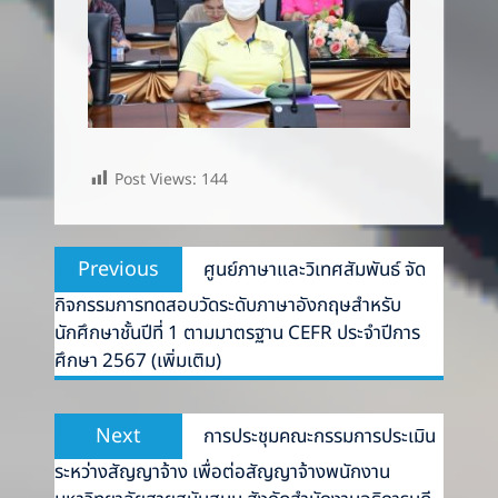
Post Views:
144
Post
Previous
Previous
ศูนย์ภา​ษาและ​วิเทศ​สัมพันธ์​ จัด
navigation
post:
กิจกรรม​การทดสอบวัดระดับภาษา​อังกฤษ​สำหรับ
นักศึกษา​ชั้นปีที่​ 1​ ​ตามมาตรฐาน​ CEFR ประจำ​ปีการ
ศึกษา​ 2567​ (เพิ่มเติม)​
Next
Next
การประชุมคณะกรรมการประเมิน
post:
ระหว่างสัญญาจ้าง เพื่อต่อสัญญาจ้างพนักงาน