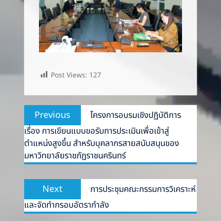
Post Views:
127
Post
Previous
Previous
โครงการอบรมเชิงปฏิบัติการ
navigation
post:
เรื่อง การเขียนแบบขอรับการประเมินเพื่อเข้าสู่
ตำแหน่งสูงขึ้น สำหรับบุคลากรสายสนับสนุนของ
มหาวิทยาลัยราชภัฏราชนครินทร์
Next
Next
การประชุมคณะกรรมการวิเคราะห์
post:
และจัดทำกรอบอัตรากำลัง