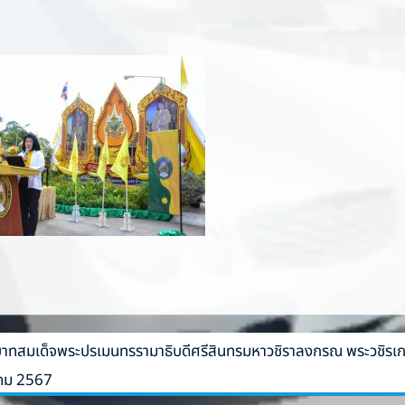
ทสมเด็จพระปรเมนทรรามาธิบดีศรีสินทรมหาวชิราลงกรณ พระวชิรเกล้า
าคม 2567